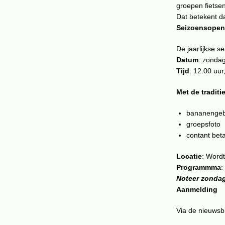
groepen fietse
Dat betekent da
Seizoensopen
De jaarlijkse s
Datum
: zondag
Tijd
: 12.00 uur
Met de traditi
bananenge
groepsfoto
contant beta
Locatie
: Word
Programmma
:
Noteer zondag 
Aanmelding
Via de nieuwsbr