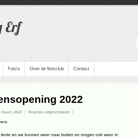
g Erf
Foto’s
Over de fietsclub
Contact
ensopening 2022
voor
 maart, 2022
Reacties uitgeschakeld
Seizoensopening
vers.
2022
 lente en we kunnen weer naar buiten en mogen ook weer in