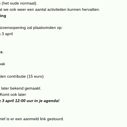
n (het oude normaal).
t we ook weer een aantal activiteiten kunnen hervatten.
ing
eizoensopening zal plaatsvinden op:
 3 april
,
es
:
bak
len contributie (15 euro)
t later bekend gemaakt.
 Komt ook later
3 april 12:00 uur in je agenda!
ief is er een aanmeld link gestuurd.