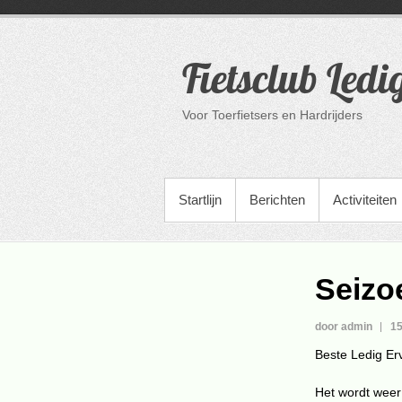
Ga
naar
de
Fietsclub Ledi
inhoud
Voor Toerfietsers en Hardrijders
PRIMAIR MENU
Startlijn
Berichten
Activiteiten
Seizo
door admin
15
Beste Ledig Er
Het wordt weer