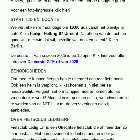
Advies; ga bij twijfel de eerste keer mee met de rustigste groep.
Voor een foto-impressie kijk
hier
!
STARTTIJD EN -LOCATIE
We vertrekken ’s maandags om
19:00 uur
vanaf het pleintje bij
café Klein Berlijn,
Helling 87 Utrecht
. Na afloop van de tochten
gaan we, met wie dat wil, gezellig wat drinken bij café Klein
Berlijn.
De eerste rit van seizoen 2026 is op 13 april.
Klik hier
voor alle
info over
De eerste GTF-rit van 2026
.
BENODIGDHEDEN
Om mee te kunnen fietsen heb je uiteraard een racefiets nodig.
Ook een helm is verplicht, klikschoenen zijn niet per se
noodzakelijk. Vergeet niet om lampjes mee te nemen als het
vroeg donker wordt! Meerijden is op eigen risico, we adviseren lid
te worden van de
NTFU
i.v.m. de verzekeringen die zij
aanbieden.
OVER FIETSCLUB LEDIG ERF
Fietsclub Ledig Erf is een Utrechtse fietsclub die al meer dan 25
jaar bestaat. Met een gevarieerd ledenbestand en ieder jaar
afwisselende activiteiten biedt de club voor ieder wat wils.