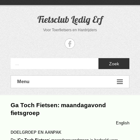
Ga
naar
de
Fietsclub Ledig Erf
inhoud
Voor Toerfietsers en Hardrijders
Zoek
Menu
Ga Toch Fietsen: maandagavond
fietsgroep
English
DOELGROEP EN AANPAK