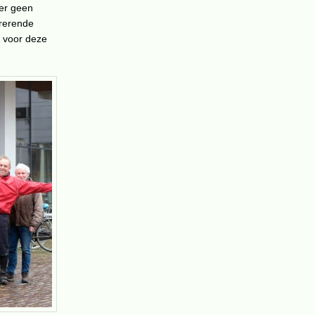
 er geen
irerende
o voor deze