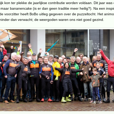
ijk kon ter plekke de jaarlijkse contributie worden voldaan. Dit jaar was
aar bananencake (is er dan geen traditie meer heilig?). Na een insp
de voorzitter heeft BoBo uitleg gegeven over de puzzeltocht. Het anim
minder dan verwacht; de weergoden waren ons niet goed gezind.