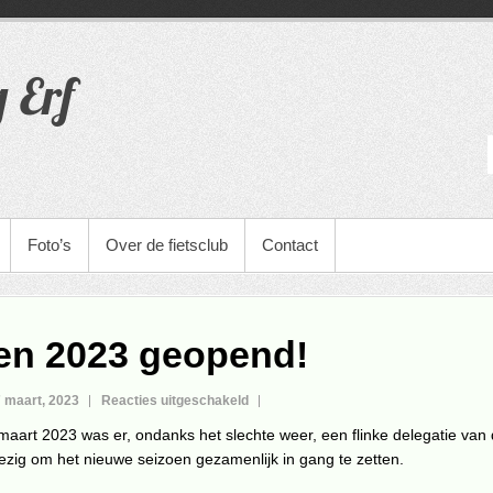
g Erf
Foto’s
Over de fietsclub
Contact
en 2023 geopend!
voor
 maart, 2023
Reacties uitgeschakeld
Seizoen
aart 2023 was er, ondanks het slechte weer, een flinke delegatie van
2023
ezig om het nieuwe seizoen gezamenlijk in gang te zetten.
geopend!