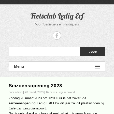
Ga
naar
de
Fietsclub Ledig Erf
inhoud
Voor Toerfietsers en Hardrijders
Zoek
Menu
Seizoensopening 2023
voor
door admin
20 maart, 2023
Reacties uitgeschakeld
Seizoensopening
Zondag 26 maart 2023 om 12:00 uur is het zover;
de
2023
seizoensopening Ledig Erf
! Ook dit jaar zal dit plaatsvinden bij
Café Camping Ganspoort.
Na de gebruikelijke ontvangst met gebak, de speech van de