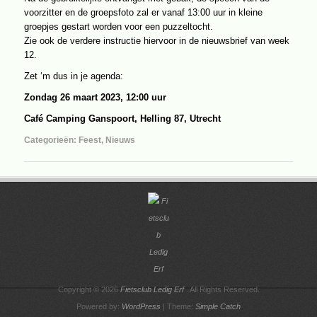
voorzitter en de groepsfoto zal er vanaf 13:00 uur in kleine
groepjes gestart worden voor een puzzeltocht.
Zie ook de verdere instructie hiervoor in de nieuwsbrief van week
12.
Zet ‘m dus in je agenda:
Zondag 26 maart 2023, 12:00 uur
Café Camping Ganspoort, Helling 87, Utrecht
Categorieën:
Feest
,
Nieuws
Copyright © 2026
Fietsclub Ledig Erf
. All Rights Reserved.
Powered by:
WordPress
| Theme:
Simple Catch