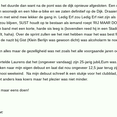
s het duurde dan want na de pont was de dijk opnieuw afgesloten. Een
woonwijk en een hike-a-bike en we zaten definitief op de Dijk. Draaie
met wind mee lekker de gang in. Ledig Erf zou Ledig Erf niet zijn als
zou blijven, SUST houdt op te bestaan als iemand roept ‘RIJ MAAR DO
 band met een korte, harde sis leeg is (bovendien reed hij in een Stadi
lt, haha). Over de sprint zullen we het niet hebben maar het was best f
de nazit bij Gist (Klein Berlijn was gewoon dicht) was alcoholarm te n
n alles maar de gezelligheid was net zoals het alle voorgaande jaren 
vertelde Laurens dat het (ongeveer vandaag) zijn 25-jarig jubiLEum was
en naar mijn eigen debuut en laat dat nou ongeveer 12,5 jaar terug zi
ooi weekeind. Na mijn debuut schreef ik een stukje voor het clubblad
et anders kwa koers maar het plezier was niet minder.
g maar eens doen!
r: