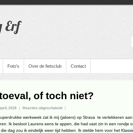
g Erf
Foto’s
Over de fietsclub
Contact
oeval, of toch niet?
voor
april, 2026
Reacties uitgeschakeld
Stom
uperdrukke werkweek zat ik mij (jaloers) op Strava te verlekkeren aan 
toeval,
ren. Ik besloot Laurens eens te appen, die had vast zin in een rondje 
of
die dag zou ik eindelijk weer tijd hebben. Ik stelde hem voor het Klass
toch