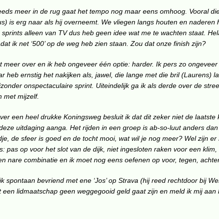
eeds meer in de rug gaat het tempo nog maar eens omhoog. Vooral die
us) is erg naar als hij overneemt. We vliegen langs houten en naderen 
n sprints alleen van TV dus heb geen idee wat me te wachten staat. Hel
at ik net ‘500’ op de weg heb zien staan. Zou dat onze finish zijn?
meer over en ik heb ongeveer één optie: harder. Ik pers zo ongeveer h
 heb ernstig het nakijken als, jawel, die lange met die bril (Laurens) 
ijzonder onspectaculaire sprint. Uiteindelijk ga ik als derde over de str
n met mijzelf.
ver een heel drukke Koningsweg besluit ik dat dit zeker niet de laatste k
deze uitdaging aanga. Het rijden in een groep is ab-so-luut anders da
dje, de sfeer is goed en de tocht mooi, wat wil je nog meer? Wel zijn er 
s: pas op voor het slot van de dijk, niet ingesloten raken voor een klim,
een nare combinatie en ik moet nog eens oefenen op voor, tegen, achte
ik spontaan bevriend met ene ‘Jos’ op Strava (hij reed rechtdoor bij W
at een lidmaatschap geen weggegooid geld gaat zijn en meld ik mij aan bi