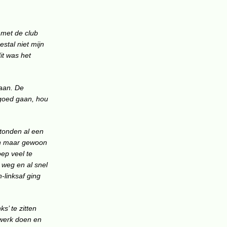
 met de club
stal niet mijn
it was het
daan. De
 goed gaan, hou
stonden al een
ben maar gewoon
oep veel te
 weg en al snel
-linksaf ging
s’ te zitten
pwerk doen en