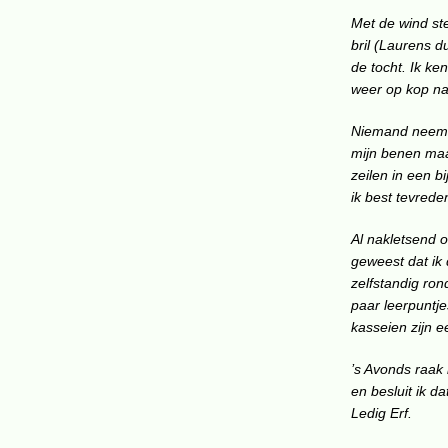
Met de wind st
bril (Laurens d
de tocht. Ik ke
weer op kop nad
Niemand neemt 
mijn benen maar
zeilen in een b
ik best tevrede
Al nakletsend o
geweest dat ik 
zelfstandig ron
paar leerpuntje
kasseien zijn 
’s Avonds raak 
en besluit ik d
Ledig Erf.