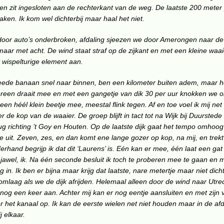
en zit ingesloten aan de rechterkant van de weg. De laatste 200 meter
ken. Ik kom wel dichterbij maar haal het niet.
 door auto’s onderbroken, afdaling sjeezen we door Amerongen naar de 
aar met acht. De wind staat straf op de zijkant en met een kleine waa
t wispelturige element aan.
weede banaan snel naar binnen, ben een kilometer buiten adem, maar h
dereen draait mee en met een gangetje van dik 30 per uur knokken we 
 een héél klein beetje mee, meestal flink tegen. Af en toe voel ik mij net
er de kop van de waaier. De groep blijft in tact tot na Wijk bij Duurstede
rug richting ’t Goy en Houten. Op de laatste dijk gaat het tempo omho
e uit. Zeven, zes, en dan komt ene lange gozer op kop, na mij, en trekt
rhand begrijp ik dat dit ‘Laurens’ is. Eén kan er mee, één laat een gat
, jawel, ik. Na één seconde besluit ik toch te proberen mee te gaan en m
g in. Ik ben er bijna maar krijg dat laatste, nare metertje maar niet dich
omlaag als we de dijk afrijden. Helemaal alleen door de wind naar Utrec
t nog een keer aan. Achter mij kan er nog eentje aansluiten en met zij
 het kanaal op. Ik kan de eerste wielen net niet houden maar in de af
j elkaar.