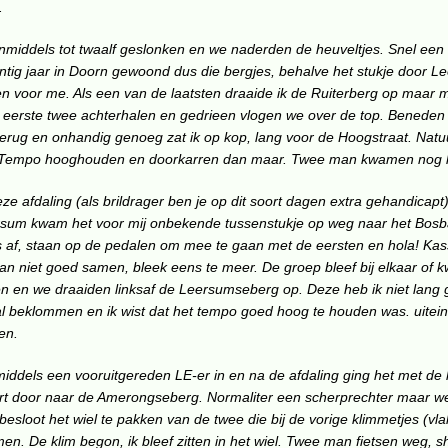
.
nmiddels tot twaalf geslonken en we naderden de heuveltjes. Snel een
intig jaar in Doorn gewoond dus die bergjes, behalve het stukje door 
n voor me. Als een van de laatsten draaide ik de Ruiterberg op maar 
de eerste twee achterhalen en gedrieen vlogen we over de top. Bened
erug en onhandig genoeg zat ik op kop, lang voor de Hoogstraat. Natuu
 Tempo hooghouden en doorkarren dan maar. Twee man kwamen nog 
ze afdaling (als brildrager ben je op dit soort dagen extra gehandicapt)
rsum kwam het voor mij onbekende tussenstukje op weg naar het Bosb
ks af, staan op de pedalen om mee te gaan met de eersten en hola! Kas
an niet goed samen, bleek eens te meer. De groep bleef bij elkaar of 
en en we draaiden linksaf de Leersumseberg op. Deze heb ik niet lang
l beklommen en ik wist dat het tempo goed hoog te houden was. uitein
en.
iddels een vooruitgereden LE-er in en na de afdaling ging het met de 
art door naar de Amerongseberg. Normaliter een scherprechter maar 
k besloot het wiel te pakken van de twee die bij de vorige klimmetjes (vla
n. De klim begon, ik bleef zitten in het wiel. Twee man fietsen weg, sh