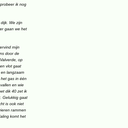
 probeer ik nog
dijk. We zijn
ier gaan we het
ervind mijn
ons door de
 Valverde, op
 en vlot gaat
og en langzaam
 het gas in één
 vallen en wie
et dik 40 zet ik
t. Gelukkig gaat
ht is ook niet
n vieren rammen
daling komt het