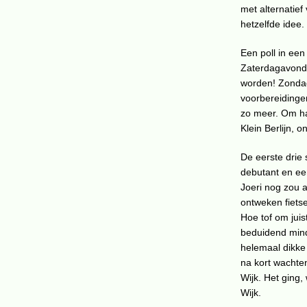
met alternatief 
hetzelfde idee.
Een poll in ee
Zaterdagavond 
worden! Zondag
voorbereidinge
zo meer. Om ha
Klein Berlijn, o
De eerste drie 
debutant en ee
Joeri nog zou 
ontweken fietse
Hoe tof om jui
beduidend mind
helemaal dikke
na kort wachten
Wijk. Het ging
Wijk.