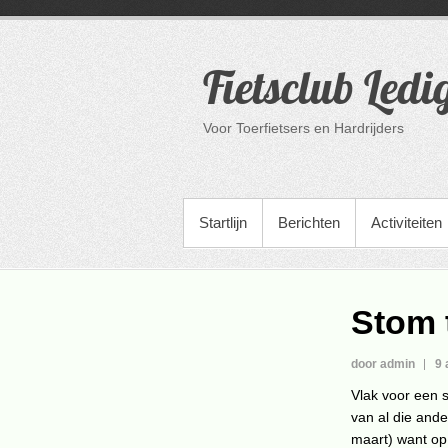
Ga
naar
de
Fietsclub Ledi
inhoud
Voor Toerfietsers en Hardrijders
PRIMAIR MENU
Startlijn
Berichten
Activiteiten
Stom t
door admin
9 
Vlak voor een s
van al die ande
maart) want op 