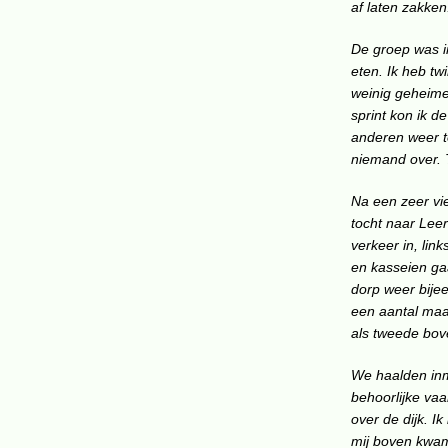
af laten zakken
De groep was i
eten. Ik heb tw
weinig geheime
sprint kon ik 
anderen weer t
niemand over.
Na een zeer vie
tocht naar Lee
verkeer in, lin
en kasseien ga
dorp weer bije
een aantal maa
als tweede bov
We haalden inm
behoorlijke va
over de dijk. I
mij boven kwame