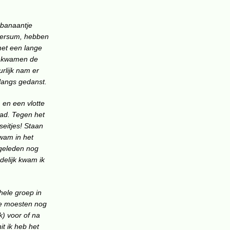
 banaantje
Leersum, hebben
met een lange
en kwamen de
rlijk nam er
langs gedanst.
 en een vlotte
ad. Tegen het
seitjes! Staan
kwam in het
 geleden nog
delijk kwam ik
hele groep in
we moesten nog
k) voor of na
it ik heb het