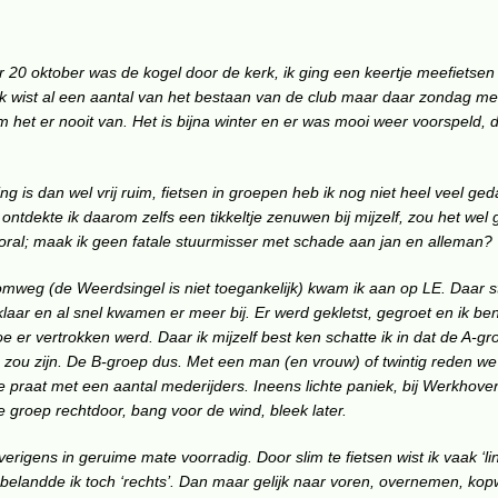
 20 oktober was de kogel door de kerk, ik ging een keertje meefietsen
Ik wist al een aantal van het bestaan van de club maar daar zondag mee
m het er nooit van. Het is bijna winter en er was mooi weer voorspeld, d
ring is dan wel vrij ruim, fietsen in groepen heb ik nog niet heel veel ge
ntdekte ik daarom zelfs een tikkeltje zenuwen bij mijzelf, zou het wel
ooral; maak ik geen fatale stuurmisser met schade aan jan en alleman?
omweg (de Weerdsingel is niet toegankelijk) kwam ik aan op LE. Daar 
 klaar en al snel kwamen er meer bij. Er werd gekletst, gegroet en ik 
 er vertrokken werd. Daar ik mijzelf best ken schatte ik in dat de A-gr
zou zijn. De B-groep dus. Met een man (en vrouw) of twintig reden we
e praat met een aantal mederijders. Ineens lichte paniek, bij Werkhoven
 groep rechtdoor, bang voor de wind, bleek later.
erigens in geruime mate voorradig. Door slim te fietsen wist ik vaak ‘link
 belandde ik toch ‘rechts’. Dan maar gelijk naar voren, overnemen, ko