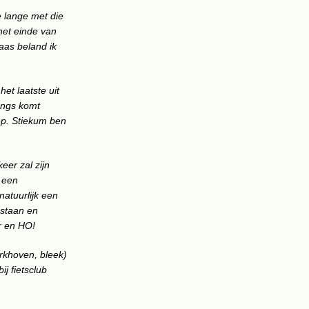
 lange met die
het einde van
aas beland ik
et laatste uit
langs komt
eep. Stiekum ben
eer zal zijn
n een
natuurlijk een
 staan en
r en HO!
erkhoven, bleek)
j fietsclub