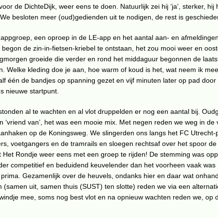
niet?
voor de DichteDijk, weer eens te doen. Natuurlijk zei hij ‘ja’, sterker, hij
 We besloten meer (oud)gedienden uit te nodigen, de rest is geschiede
n appgroep, een oproep in de LE-app en het aantal aan- en afmeldingen
begon de zin-in-fietsen-kriebel te ontstaan, het zou mooi weer en oos
morgen groeide die verder en rond het middaguur begonnen de laats
n. Welke kleding doe je aan, hoe warm of koud is het, wat neem ik me
lf één de bandjes op spanning gezet en vijf minuten later op pad door
ns nieuwe startpunt.
stonden al te wachten en al vlot druppelden er nog een aantal bij. Ou
n ‘vriend van’, het was een mooie mix. Met negen reden we weg in de 
aanhaken op de Koningsweg. We slingerden ons langs het FC Utrecht-pa
rs, voetgangers en de tramrails en sloegen rechtsaf over het spoor de 
st Het Rondje weer eens met een groep te rijden! De stemming was op
er competitief en beduidend keuvelender dan het voorheen vaak was
 prima. Gezamenlijk over de heuvels, ondanks hier en daar wat onhand
 (samen uit, samen thuis (SUST) ten slotte) reden we via een alternat
, windje mee, soms nog best vlot en na opnieuw wachten reden we, op d