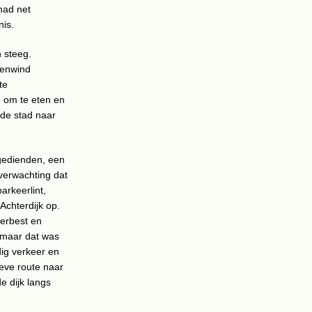
 had net
nis.
 steeg.
tenwind
te
e om te eten en
 de stad naar
dgedienden, een
verwachting dat
rkeerlint,
Achterdijk op.
perbest en
 maar dat was
ig verkeer en
ieve route naar
e dijk langs