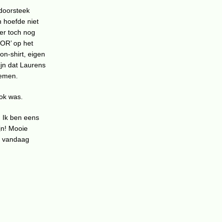
 doorsteek
n hoefde niet
 er toch nog
OR’ op het
on-shirt, eigen
ijn dat Laurens
oemen.
ook was.
. Ik ben eens
jn! Mooie
, vandaag