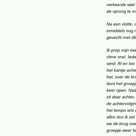
verkeerde wiel 
de sprong te ma
Na een vlotte,
inmiddels nog m
gevecht met di
Ik prop mijn t
ritme snel. Ie
wind. Af en toe
het kantje acht
het, over de b
dunt het groepj
keer open. Nade
zit daar achter
de achtervolgin
het tempo iets 
alles dus ik ze
we de brug over
groepje weer bi