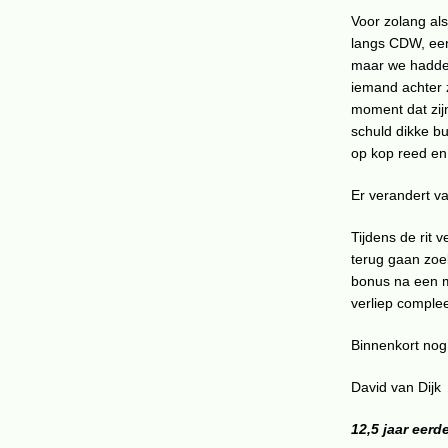
Voor zolang al
langs CDW, een 
maar we hadden 
iemand achter 
moment dat zijn
schuld dikke bu
op kop reed en 
Er verandert va
Tijdens de rit 
terug gaan zoek
bonus na een m
verliep comple
Binnenkort no
David van Dijk
12,5 jaar eerde