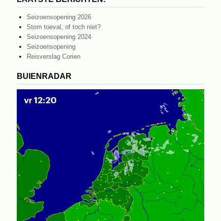
Seizoensopening 2026
Stom toeval, of toch niet?
Seizoensopening 2024
Seizoensopening
Reisverslag Corien
BUIENRADAR