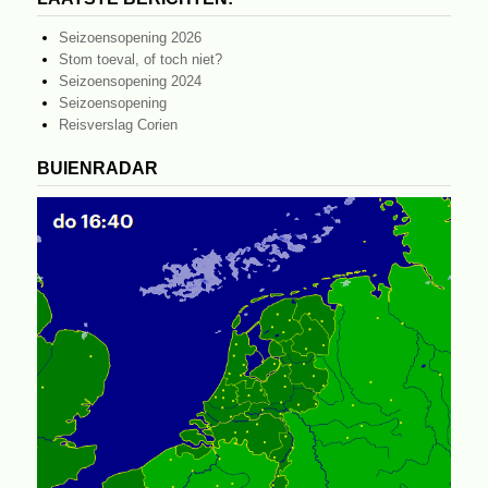
Seizoensopening 2026
Stom toeval, of toch niet?
Seizoensopening 2024
Seizoensopening
Reisverslag Corien
BUIENRADAR