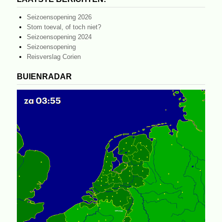
Seizoensopening 2026
Stom toeval, of toch niet?
Seizoensopening 2024
Seizoensopening
Reisverslag Corien
BUIENRADAR