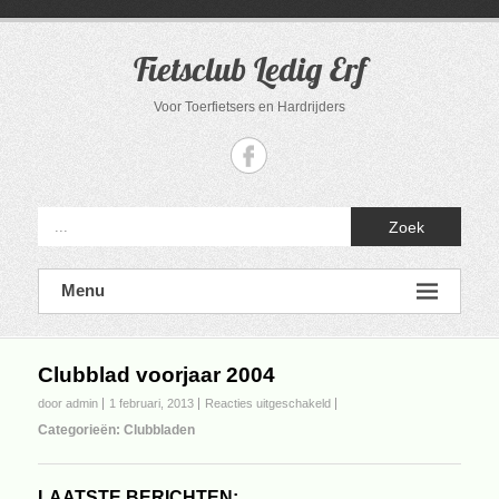
Ga
naar
de
Fietsclub Ledig Erf
inhoud
Voor Toerfietsers en Hardrijders
Zoek
Menu
Clubblad voorjaar 2004
voor
door admin
1 februari, 2013
Reacties uitgeschakeld
Clubblad
Categorieën:
Clubbladen
voorjaar
2004
LAATSTE BERICHTEN: