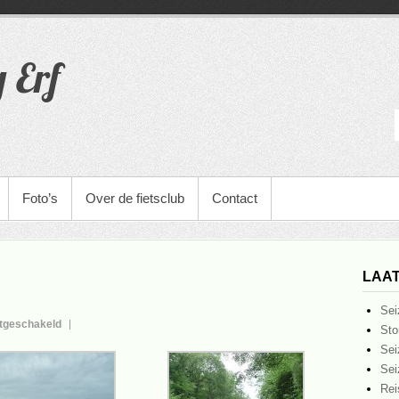
g Erf
Foto’s
Over de fietsclub
Contact
LAAT
Sei
voor
itgeschakeld
Sto
Roubaix
Sei
2012
Sei
Rei