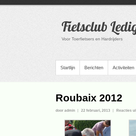
Ga
naar
de
Fietsclub Ledi
inhoud
Voor Toerfietsers en Hardrijders
PRIMAIR MENU
Startlijn
Berichten
Activiteiten
Roubaix 2012
door admin
22 februari, 2013
Reacties u