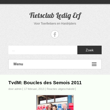
Ga
naar
de
Fietsclub Ledig Erf
inhoud
Voor Toerfietsers en Hardrijders
Zoek
Menu
TvdM: Boucles des Semois 2011
voor
door admin
17 februari, 2013
Reacties uitgeschakeld
TvdM:
Boucles
des
Semois
2011