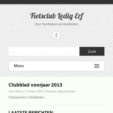
Ga
naar
de
Fietsclub Ledig Erf
inhoud
Voor Toerfietsers en Hardrijders
Zoek
Menu
Clubblad voorjaar 2013
voor
door admin
17 maart, 2013
Reacties uitgeschakeld
Clubblad
Categorieën:
Clubbladen
voorjaar
2013
LAATSTE BERICHTEN: