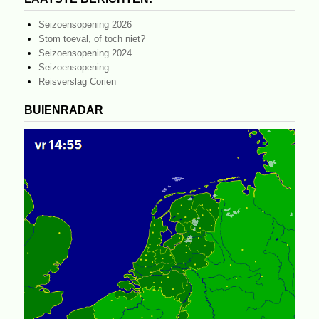
Seizoensopening 2026
Stom toeval, of toch niet?
Seizoensopening 2024
Seizoensopening
Reisverslag Corien
BUIENRADAR