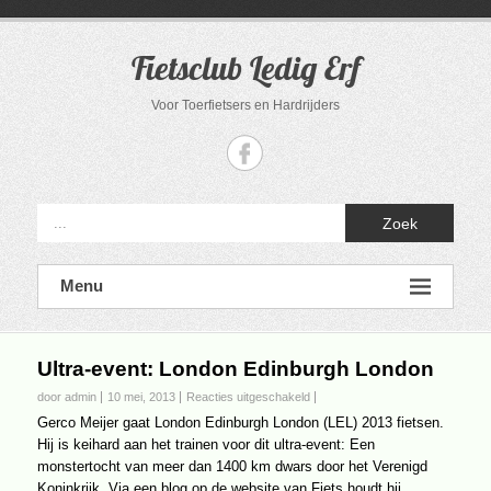
Ga
naar
de
Fietsclub Ledig Erf
inhoud
Voor Toerfietsers en Hardrijders
Zoek
Menu
Ultra-event: London Edinburgh London
voor
door admin
10 mei, 2013
Reacties uitgeschakeld
Ultra-
Gerco Meijer gaat London Edinburgh London (LEL) 2013 fietsen.
event:
Hij is keihard aan het trainen voor dit ultra-event: Een
London
monstertocht van meer dan 1400 km dwars door het Verenigd
Edinburgh
Koninkrijk. Via een blog op de website van Fiets houdt hij
London