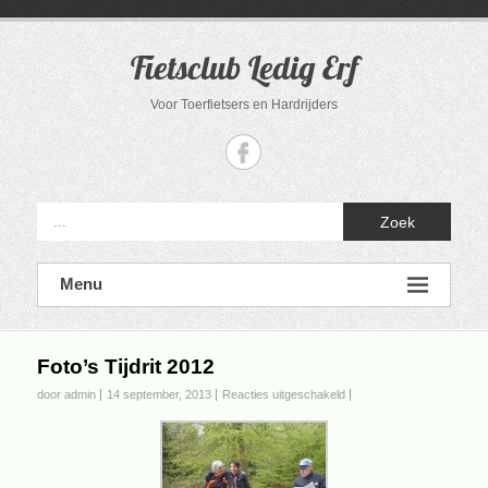
Ga
naar
de
Fietsclub Ledig Erf
inhoud
Voor Toerfietsers en Hardrijders
Zoek
Menu
Foto’s Tijdrit 2012
voor
door admin
14 september, 2013
Reacties uitgeschakeld
Foto’s
Tijdrit
2012