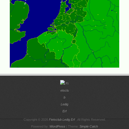
Copyright © 2026
Fietsclub Ledig Erf
. All Rights Reserved.
Powered by:
WordPress
| Theme:
Simple Catch