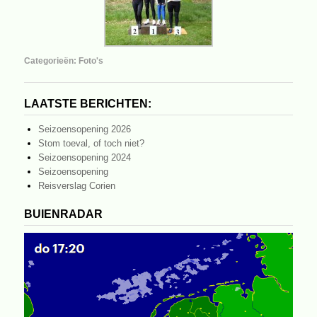
Categorieën:
Foto's
LAATSTE BERICHTEN:
Seizoensopening 2026
Stom toeval, of toch niet?
Seizoensopening 2024
Seizoensopening
Reisverslag Corien
BUIENRADAR