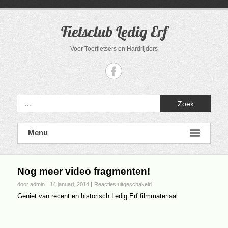
Ga
naar
de
Fietsclub Ledig Erf
inhoud
Voor Toerfietsers en Hardrijders
Zoek
Menu
Nog meer video fragmenten!
voor
door admin
14 januari, 2014
Reacties uitgeschakeld
Nog
Geniet van recent en historisch Ledig Erf filmmateriaal:
meer
video
fragmenten!