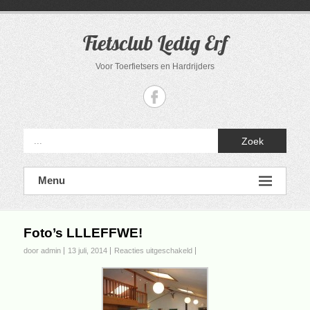
Ga
naar
de
Fietsclub Ledig Erf
inhoud
Voor Toerfietsers en Hardrijders
Zoek
Menu
Foto’s LLLEFFWE!
voor
door admin
13 juli, 2014
Reacties uitgeschakeld
Foto’s
LLLEFFWE!