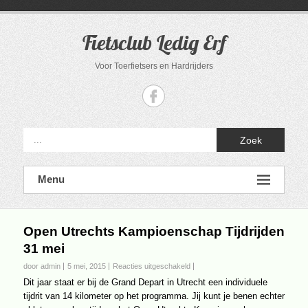
Ga
naar
de
Fietsclub Ledig Erf
inhoud
Voor Toerfietsers en Hardrijders
Zoek
Menu
Open Utrechts Kampioenschap Tijdrijden
31 mei
voor
door admin
5 mei, 2015
Reacties uitgeschakeld
Open
Dit jaar staat er bij de Grand Depart in Utrecht een individuele
Utrechts
tijdrit van 14 kilometer op het programma. Jij kunt je benen echter
Kampioenschap