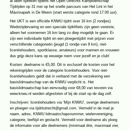
al laten spreken tijdens het Open Utrechts Kampioenschap
Tijdrijden
Tijdrijden op 31 mei op het snelle parcours van Het Lint in het
31
mei
Máximapark in De Meern (start eerste categorie rond 17:00 uur).
Het UKT is een officiële KNWU tijdrit over 16 km (2 rondjes).
Wedstrijdervaring en een speciale tijdritfiets zijn geen vereiste,
alleen het voornemen 16 km lang zo diep mogelijk te gaan. Er
zijn een individuele tijdrit en een ploegentijdrit met prijzen voor
verschillende categorieën (jeugd (1 rondje van 8 km), niet-
licentiehouders, sportklasse, amateurs) voor mannen en vrouwen
dus grijp deze kans op eeuwige roem voor jezelf en je club!
Kosten: deelname is €5,00. Dit is exclusief de kosten voor het
rekeningrijden voor de categorie licentiehouders. Voor niet-
licentiehouders geldt dat in verband met de verzekering een
basislidmaatschap van de KNWU verplicht is. Het
basislidmaatschap kan eenvoudig voor €8,00 van tevoren via
www.knwu.nl worden afgesloten of bij de start op de dag zelf.
Inschrijven: licentiehouders via ‘Mijn KNWU’, overige deelnemers
en ploegen via tijdritutrecht@gmail.com. Vermeld in de mail je
naam, adres, KNWU lidmaatschapsnummer, wielervereniging,
categorie, leeftijd en geslacht. Vermeld voor deelname als ploeg
de informatie voor alle deelnemers (minimaal drie, maximaal vier,