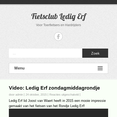
Ga
naar
de
Fietsclub Ledig Erf
inhoud
Voor Toerfietsers en Hardrijders
Zoek
Menu
Video: Ledig Erf zondagmiddagrondje
voor
door admin
24 oktober, 2015
Reacties uitgeschakeld
Video:
Ledig Erf lid Joost van Waert heeft in 2015 een mooie impressie
Ledig
gemaakt van het fietsen van het Rondje Ledig Erf!
Erf
zondagmiddagrondje