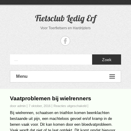
Ga
naar
de
Fietsclub Ledig Erf
inhoud
Voor Toerfietsers en Hardrijders
Zoek
Menu
Vaatproblemen bij wielrenners
voor
door admin
7 oktober, 2016
Reacties uitgeschakeld
Vaatproblemen
Bij wielrennen, schaatsen en triathlon komen beenklachten
bij
bestaande uit pijn, een machteloos gevoel en/of kramp in de
wielrenners
benen vaak voor. Dit kan komen door een bloedvatprobleem.
Vaak wordt dat niet of te laat ontdekt. Dit komt omdat hiervoor