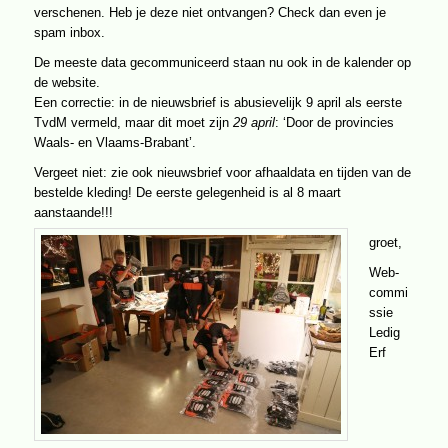
uit
verschenen. Heb je deze niet ontvangen? Check dan even je
en
spam inbox.
correctie
datum
De meeste data gecommuniceerd staan nu ook in de kalender op
de website.
Een correctie: in de nieuwsbrief is abusievelijk 9 april als eerste
TvdM vermeld, maar dit moet zijn
29 april
: ‘Door de provincies
Waals- en Vlaams-Brabant’.
Vergeet niet: zie ook nieuwsbrief voor afhaaldata en tijden van de
bestelde kleding! De eerste gelegenheid is al 8 maart
aanstaande!!!
groet,
Web-
commi
ssie
Ledig
Erf