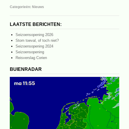
Categorieën:
Nieuws
LAATSTE BERICHTEN:
Seizoensopening 2026
Stom toeval, of toch niet?
Seizoensopening 2024
Seizoensopening
Reisverslag Corien
BUIENRADAR