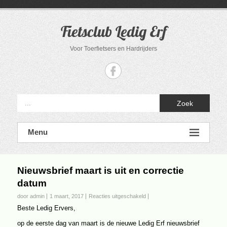
Ga
naar
de
Fietsclub Ledig Erf
inhoud
Voor Toerfietsers en Hardrijders
Zoek
Menu
Nieuwsbrief maart is uit en correctie
datum
voor
door admin
1 maart, 2017
Reacties uitgeschakeld
Nieuwsbrief
Beste Ledig Ervers,
maart
is
op de eerste dag van maart is de nieuwe Ledig Erf nieuwsbrief