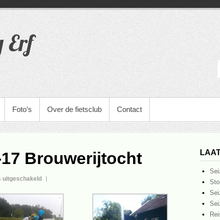
g Erf
Foto’s
Over de fietsclub
Contact
LAAT
-17 Brouwerijtocht
Sei
voor
 uitgeschakeld
Sto
Foto’s
Sei
TvdM
Sei
9-
Rei
9-