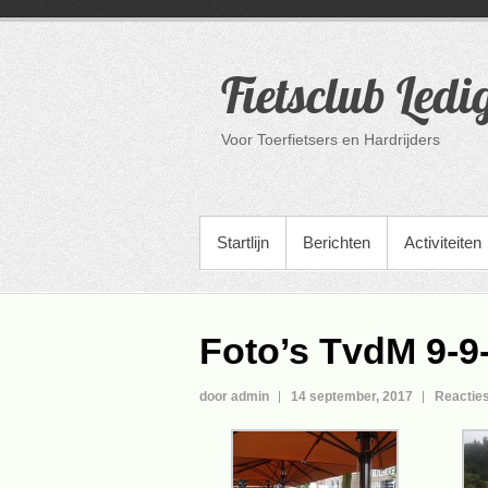
Ga
naar
de
Fietsclub Ledi
inhoud
Voor Toerfietsers en Hardrijders
PRIMAIR MENU
Startlijn
Berichten
Activiteiten
Foto’s TvdM 9-9
door admin
14 september, 2017
Reacties