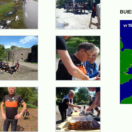
17
Brouwerijtocht
BUI