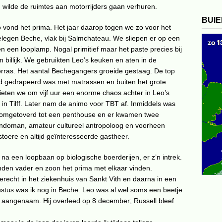
n wilde de ruimtes aan motorrijders gaan verhuren.
BUI
 vond het prima. Het jaar daarop togen we zo voor het
legen Beche, vlak bij Salmchateau. We sliepen er op een
 een looplamp. Nogal primitief maar het paste precies bij
billijk. We gebruikten Leo’s keuken en aten in de
erras. Het aantal Bechegangers groeide gestaag. De top
nd gedrapeerd was met matrassen en buiten het grote
ieten we om vijf uur een enorme chaos achter in Leo’s
t in Tilff. Later nam de animo voor TBT af. Inmiddels was
 omgetoverd tot een penthouse en er kwamen twee
ndoman, amateur cultureel antropoloog en voorheen
toere en altijd geïnteresseerde gastheer.
na een loopbaan op biologische boerderijen, er z’n intrek.
nden vader en zoon het prima met elkaar vinden.
recht in het ziekenhuis van Sankt Vith en daarna in een
stus was ik nog in Beche. Leo was al wel soms een beetje
 aangenaam. Hij overleed op 8 december; Russell bleef