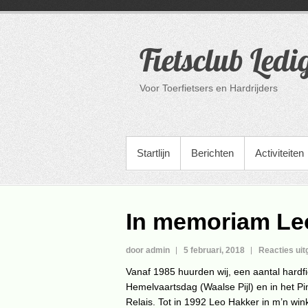
Ga
naar
de
Fietsclub Ledi
inhoud
Voor Toerfietsers en Hardrijders
PRIMAIR MENU
Startlijn
Berichten
Activiteiten
In memoriam Le
door admin
5 februari, 2018
Reacties ui
Vanaf 1985 huurden wij, een aantal hardf
Hemelvaartsdag (Waalse Pijl) en in het Pi
Relais. Tot in 1992 Leo Hakker in m’n wi