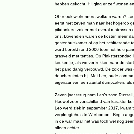
hebben gekocht. Hij ging er zelf wonen e
Of er ook wielrenners welkom waren? Leo
eerst met zeven man naar het hogerop ge
pikdonkere zolder met overal matrassen en
ons. Bovendien waren de kosten meer dan 
gastenhuiskamer of op het schitterende t
werd bereikt rond 2000 toen het hele pa
grasveld met tentjes. Op Pinksterzondag l
keukentje, als we vertrokken naar de star
het pand danig verbouwd. De zolder was
doucheruimtes bij. Met Leo, oude comma
eigenaar van een aantal dumpzaken, als s
Zeven jaar terug nam Leo’s zoon Russell, 
Hoewel zeer verschillend van karakter ko
Leo werd ziek in september 2017, kwam te
verpleegtehuis te Werbomont. Begin augu
in de war maar het was toch wel nog zeer
alleen achter.