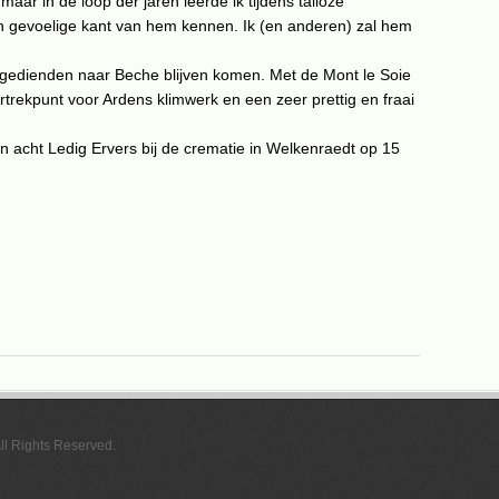
ar in de loop der jaren leerde ik tijdens talloze
 gevoelige kant van hem kennen. Ik (en anderen) zal hem
dgedienden naar Beche blijven komen. Met de Mont le Soie
trekpunt voor Ardens klimwerk en een zeer prettig en fraai
acht Ledig Ervers bij de crematie in Welkenraedt op 15
All Rights Reserved.