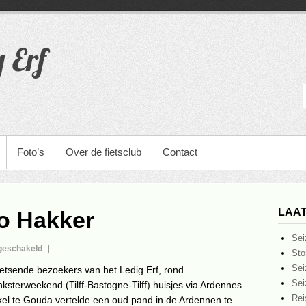
g Erf
Foto’s
Over de fietsclub
Contact
LAAT
o Hakker
Sei
voor
tgeschakeld
Sto
In
Sei
ietsende bezoekers van het Ledig Erf, rond
memoriam
Sei
nksterweekend (Tilff-Bastogne-Tilff) huisjes via Ardennes
Leo
Rei
nkel te Gouda vertelde een oud pand in de Ardennen te
Hakker