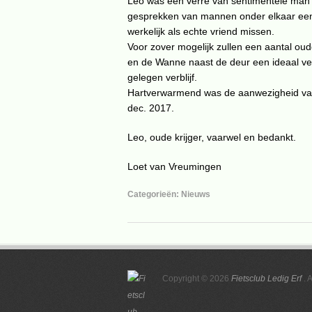
Leo was een verre van sentimentele man ma
gesprekken van mannen onder elkaar een
werkelijk als echte vriend missen.
Voor zover mogelijk zullen een aantal ou
en de Wanne naast de deur een ideaal ver
gelegen verblijf.
Hartverwarmend was de aanwezigheid van 
dec. 2017.
Leo, oude krijger, vaarwel en bedankt.
Loet van Vreumingen
Categorieën:
Nieuws
Copyright © 2026
Fietsclub Ledig Erf
. 