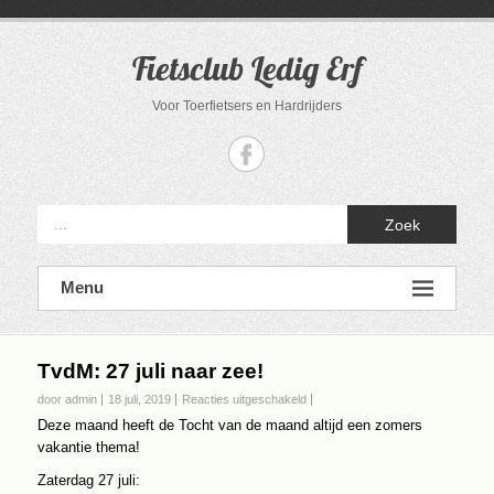
Ga
naar
de
Fietsclub Ledig Erf
inhoud
Voor Toerfietsers en Hardrijders
Zoek
Menu
TvdM: 27 juli naar zee!
voor
door admin
18 juli, 2019
Reacties uitgeschakeld
TvdM:
Deze maand heeft de Tocht van de maand altijd een zomers
27
vakantie thema!
juli
naar
Zaterdag 27 juli:
zee!