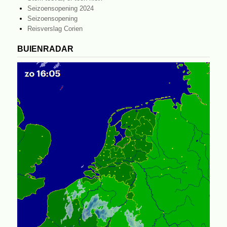
Seizoensopening 2024
Seizoensopening
Reisverslag Corien
BUIENRADAR