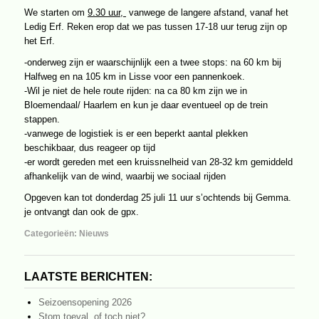
We starten om
9.30 uur,
vanwege de langere afstand, vanaf het
Ledig Erf. Reken erop dat we pas tussen 17-18 uur terug zijn op
het Erf.
-onderweg zijn er waarschijnlijk een a twee stops: na 60 km bij
Halfweg en na 105 km in Lisse voor een pannenkoek.
-Wil je niet de hele route rijden: na ca 80 km zijn we in
Bloemendaal/ Haarlem en kun je daar eventueel op de trein
stappen.
-vanwege de logistiek is er een beperkt aantal plekken
beschikbaar, dus reageer op tijd
-er wordt gereden met een kruissnelheid van 28-32 km gemiddeld
afhankelijk van de wind, waarbij we sociaal rijden
Opgeven kan tot donderdag 25 juli 11 uur s’ochtends bij Gemma.
je ontvangt dan ook de gpx.
Categorieën:
Nieuws
LAATSTE BERICHTEN:
Seizoensopening 2026
Stom toeval, of toch niet?