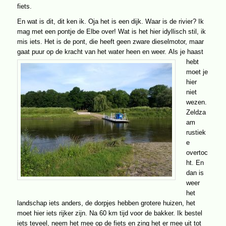
fiets.
En wat is dit, dit ken ik. Oja het is een dijk. Waar is de rivier? Ik
mag met een pontje de Elbe over! Wat is het hier idyllisch stil, ik
mis iets. Het is de pont, die heeft geen zware dieselmotor, maar
gaat puur op de kracht van het water heen en weer.
Als je haast
hebt
moet je
hier
niet
wezen.
Zeldza
am
rustiek
e
overtoc
ht. En
dan is
weer
het
landschap iets anders, de dorpjes hebben grotere huizen, het
moet hier iets rijker zijn. Na 60 km tijd voor de bakker. Ik bestel
iets teveel, neem het mee op de fiets en zing het er mee uit tot