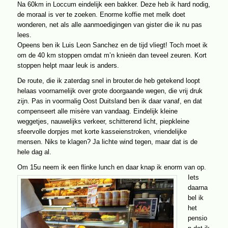
Na 60km in Loccum eindelijk een bakker. Deze heb ik hard nodig,
de moraal is ver te zoeken. Enorme koffie met melk doet
wonderen, net als alle aanmoedigingen van gister die ik nu pas
lees.
Opeens ben ik Luis Leon Sanchez en de tijd vliegt! Toch moet ik
om de 40 km stoppen omdat m’n knieën dan teveel zeuren. Kort
stoppen helpt maar leuk is anders.
De route, die ik zaterdag snel in brouter.de heb getekend loopt
helaas voornamelijk over grote doorgaande wegen, die vrij druk
zijn. Pas in voormalig Oost Duitsland ben ik daar vanaf, en dat
compenseert alle misère van vandaag. Eindelijk kleine
weggetjes, nauwelijks verkeer, schitterend licht, piepkleine
sfeervolle dorpjes met korte kasseienstroken, vriendelijke
mensen. Niks te klagen? Ja lichte wind tegen, maar dat is de
hele dag al.
Om 15u neem ik een flinke lunch en daar knap ik enorm van op.
Iets
daarna
bel ik
het
pensio