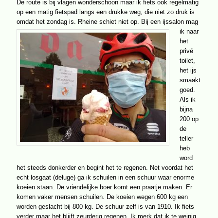
De route is bij vlagen wonderschoon maar ik fiets ook regelmatig
op een matig fietspad langs een drukke weg, die niet zo druk is
omdat het zondag is. Rheine schiet niet op. Bij een ijssalon
mag
ik naar
het
privé
toilet,
het ijs
smaakt
goed.
Als ik
bijna
200 op
de
teller
heb
word
het steeds donkerder en begint het te regenen. Net voordat het
echt losgaat (deluge) ga ik schuilen in een schuur waar enorme
koeien staan. De vriendelijke boer komt een praatje maken. Er
komen vaker mensen schuilen. De koeien wegen 600 kg een
worden geslacht bij 800 kg. De schuur zelf is van 1910. Ik fiets
verder maar het blijft zeurderig regenen. Ik merk dat ik te weinig