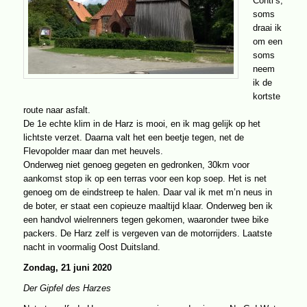
Conti’s,
soms
draai ik
om een
soms
neem
ik de
kortste
route naar asfalt.
De 1e echte klim in de Harz is mooi, en ik mag gelijk op het
lichtste verzet. Daarna valt het een beetje tegen, net de
Flevopolder maar dan met heuvels.
Onderweg niet genoeg gegeten en gedronken, 30km voor
aankomst stop ik op een terras voor een kop soep. Het is net
genoeg om de eindstreep te halen. Daar val ik met m’n neus in
de boter, er staat een copieuze maaltijd klaar. Onderweg ben ik
een handvol wielrenners tegen gekomen, waaronder twee bike
packers. De Harz zelf is vergeven van de motorrijders. Laatste
nacht in voormalig Oost Duitsland.
Zondag, 21 juni 2020
Der Gipfel des Harzes