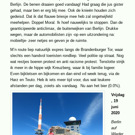
Berlijn. De benen draaien goed vandaag! Had graag die jus gister
gehad, maar ben er erg blij mee. Ook de knieën houden zich
gedeisd. Dat ik dat flauwe briesje mee heb zal ongetwijfeld
meehelpen. Doppel Moral. Ik hoef nauwelijks te stoppen. Dan de
geanticipeerde anticlimax, de buitenwijken van Berlijn. Drukke
wegen, maar de automobilisten zijn -op een uitzondering na:
mobieltje- zeer netjes en geven je de ruimte.
M’n route liep natuurlijk expres langs de Brandenburger Tor, waar
slechts een handvol toeristen rondliep. Veel politie op straat. Nog
wat restjes boeren protest en anti racisme protest. Tenslotte strijk
ik meer in de hippe wijk Kreuzberg, waar ik bij familie logeer.
Even bijkletsen en bijkomen en dan eind vd week terug, via de
Harz en Teuto. Heb ik iets meer tijd voor, dus wat leukere
afstanden per dag, zoiets als vandaag. Nu aan het bier (0.0%).
Vrijdag
, 19
juni
2020
Berlin
auf
Wieder