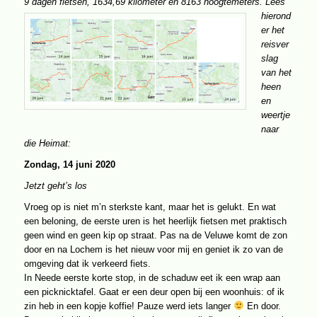
9 dagen fietsen, 1634,69 kilometer en 8163 hoogtemeters.
Lees
Soenario
hierond
heen
en
er het
weertje
reisver
naar
slag
Berlijn
van het
heen
en
weertje
naar
die Heimat:
Zondag, 14 juni 2020
Jetzt geht’s los
Vroeg op is niet m’n sterkste kant, maar het is gelukt. En wat
een beloning, de eerste uren is het heerlijk fietsen met praktisch
geen wind en geen kip op straat. Pas na de Veluwe komt de zon
door en na Lochem is het nieuw voor mij en geniet ik zo van de
omgeving dat ik verkeerd fiets.
In Neede eerste korte stop, in de schaduw eet ik een wrap aan
een picknicktafel. Gaat er een deur open bij een woonhuis: of ik
zin heb in een kopje koffie! Pauze werd iets langer
En door.