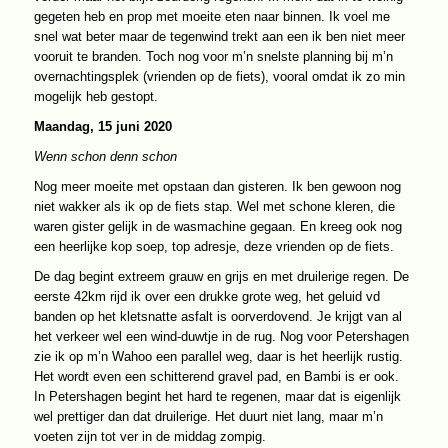
gegeten heb en prop met moeite eten naar binnen. Ik voel me
snel wat beter maar de tegenwind trekt aan een ik ben niet meer
vooruit te branden. Toch nog voor m’n snelste planning bij m’n
overnachtingsplek (vrienden op de fiets), vooral omdat ik zo min
mogelijk heb gestopt.
Maandag, 15 juni 2020
Wenn schon denn schon
Nog meer moeite met opstaan dan gisteren. Ik ben gewoon nog
niet wakker als ik op de fiets stap. Wel met schone kleren, die
waren gister gelijk in de wasmachine gegaan. En kreeg ook nog
een heerlijke kop soep, top adresje, deze vrienden op de fiets.
De dag begint extreem grauw en grijs en met druilerige regen. De
eerste 42km rijd ik over een drukke grote weg, het geluid vd
banden op het kletsnatte asfalt is oorverdovend. Je krijgt van al
het verkeer wel een wind-duwtje in de rug. Nog voor Petershagen
zie ik op m’n Wahoo een parallel weg, daar is het heerlijk rustig.
Het wordt even een schitterend gravel pad, en Bambi is er ook.
In Petershagen begint het hard te regenen, maar dat is eigenlijk
wel prettiger dan dat druilerige. Het duurt niet lang, maar m’n
voeten zijn tot ver in de middag zompig.