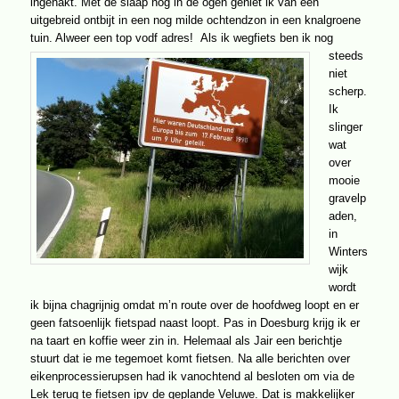
ingehakt. Met de slaap nog in de ogen geniet ik van een
uitgebreid ontbijt in een nog milde ochtendzon in een knalgroene
tuin. Alweer een top vodf adres!
Als ik wegfiets ben ik nog
steeds
niet
scherp.
Ik
slinger
wat
over
mooie
gravelp
aden,
in
Winters
wijk
wordt
ik bijna chagrijnig omdat m’n route over de hoofdweg loopt en er
geen fatsoenlijk fietspad naast loopt. Pas in Doesburg krijg ik er
na taart en koffie weer zin in. Helemaal als Jair een berichtje
stuurt dat ie me tegemoet komt fietsen. Na alle berichten over
eikenprocessierupsen had ik vanochtend al besloten om via de
Lek terug te fietsen ipv de geplande Veluwe. Dat is makkelijker