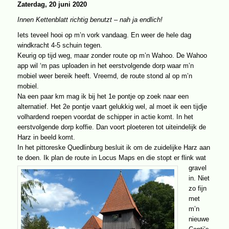
Zaterdag, 20 juni 2020
Innen Kettenblatt richtig benutzt – nah ja endlich!
Iets teveel hooi op m’n vork vandaag. En weer de hele dag
windkracht 4-5 schuin tegen.
Keurig op tijd weg, maar zonder route op m’n Wahoo. De Wahoo
app wil ‘m pas uploaden in het eerstvolgende dorp waar m’n
mobiel weer bereik heeft. Vreemd, de route stond al op m’n
mobiel.
Na een paar km mag ik bij het 1e pontje op zoek naar een
alternatief. Het 2e pontje vaart gelukkig wel, al moet ik een tijdje
volhardend roepen voordat de schipper in actie komt. In het
eerstvolgende dorp koffie. Dan voort ploeteren tot uiteindelijk de
Harz in beeld komt.
In het pittoreske Quedlinburg besluit ik om de zuidelijke Harz aan
te doen.
Ik plan de route in Locus Maps en die stopt er flink wat
gravel
in. Niet
zo fijn
met
m’n
nieuwe