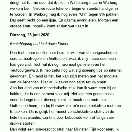
dringt het tot me door dat ik niet in Winterberg maar in Warburg
welkom ben. Nieuwe route tekenen, begin er steeds handiger in
te worden. In Warburg mag ik nog even 70hm tegen 9% pakken.
Dat geeft recht op een ijsje. En daarna avond eten. Morgen een
vroege start, hopelijk komt er dan wat vaart in.
Dinsdag, 23 juni 2020
Besichtigung und lockdown Flucht
Dan toch maar sneller naar huis. Ik wist van de aangescherpte
corona maatregelen in Guttersloh, waar ik mijn route doorheen
had gepland. Toch wil ik nog maximaal genieten van het
Teutoburgerwald. Ik heb zelfs nog wat sightseeing tips op internet
gevonden. En mooi is het, het kan zich meten met het mooiste
van de Ardennen. Hier wil ik zeker nog eens terugkomen.
Aan het eind van m’n toeristische stuk kan ik warm eten bij de
bakker, dat is een primeur voor mij. Het legt een goede basis
voor de lange tocht die nog komt. Ik maak een route om
Guttersloh heen, om bij Harsewinkel m’n oorspronkelijke route op
te pakken. Dit is gelijk het meest verschikkelijke stuk van de
hele fietsvakantie. Continu door bebouwde kom of langs zeer
drukke straten.
Dan volgt een non-descript stuk naar Munster. Tijd voor eten. Ik