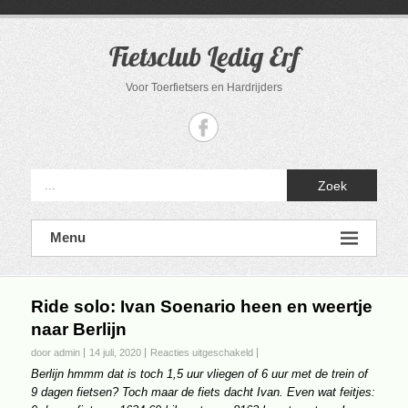
Ga
naar
de
Fietsclub Ledig Erf
inhoud
Voor Toerfietsers en Hardrijders
Zoek
Menu
Ride solo: Ivan Soenario heen en weertje
naar Berlijn
voor
door admin
14 juli, 2020
Reacties uitgeschakeld
Ride
Berlijn hmmm dat is toch 1,5 uur vliegen of 6 uur met de trein of
solo:
9 dagen fietsen? Toch maar de fiets dacht Ivan. Even wat feitjes:
Ivan