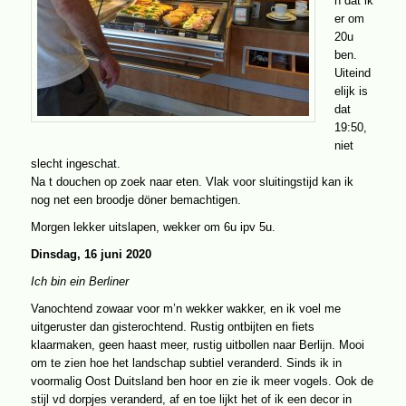
n dat ik
er om
20u
ben.
Uiteind
elijk is
dat
19:50,
niet
slecht ingeschat.
Na t douchen op zoek naar eten. Vlak voor sluitingstijd kan ik
nog net een broodje döner bemachtigen.
Morgen lekker uitslapen, wekker om 6u ipv 5u.
Dinsdag, 16 juni 2020
Ich bin ein Berliner
Vanochtend zowaar voor m’n wekker wakker, en ik voel me
uitgeruster dan gisterochtend. Rustig ontbijten en fiets
klaarmaken, geen haast meer, rustig uitbollen naar Berlijn. Mooi
om te zien hoe het landschap subtiel veranderd. Sinds ik in
voormalig Oost Duitsland ben hoor en zie ik meer vogels. Ook de
stijl vd dorpjes veranderd, af en toe lijkt het of ik een decor in