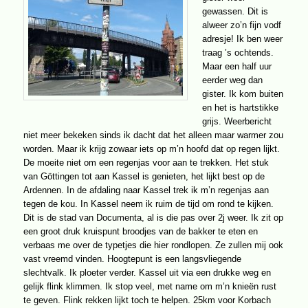
gewassen. Dit is
alweer zo’n fijn vodf
adresje! Ik ben weer
traag ’s ochtends.
Maar een half uur
eerder weg dan
gister. Ik kom buiten
en het is hartstikke
grijs. Weerbericht
niet meer bekeken sinds ik dacht dat het alleen maar warmer zou
worden. Maar ik krijg zowaar iets op m’n hoofd dat op regen lijkt.
De moeite niet om een regenjas voor aan te trekken. Het stuk
van Göttingen tot aan Kassel is genieten, het lijkt best op de
Ardennen. In de afdaling naar Kassel trek ik m’n regenjas aan
tegen de kou. In Kassel neem ik ruim de tijd om rond te kijken.
Dit is de stad van Documenta, al is die pas over 2j weer. Ik zit op
een groot druk kruispunt broodjes van de bakker te eten en
verbaas me over de typetjes die hier rondlopen. Ze zullen mij ook
vast vreemd vinden. Hoogtepunt is een langsvliegende
slechtvalk. Ik ploeter verder. Kassel uit via een drukke weg en
gelijk flink klimmen. Ik stop veel, met name om m’n knieën rust
te geven. Flink rekken lijkt toch te helpen. 25km voor Korbach