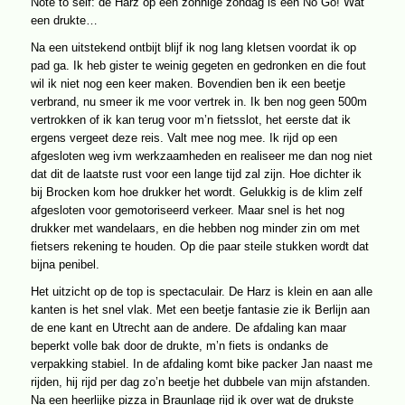
Note to self: de Harz op een zonnige zondag is een No Go! Wat
een drukte…
Na een uitstekend ontbijt blijf ik nog lang kletsen voordat ik op
pad ga. Ik heb gister te weinig gegeten en gedronken en die fout
wil ik niet nog een keer maken. Bovendien ben ik een beetje
verbrand, nu smeer ik me voor vertrek in. Ik ben nog geen 500m
vertrokken of ik kan terug voor m’n fietsslot, het eerste dat ik
ergens vergeet deze reis. Valt mee nog mee. Ik rijd op een
afgesloten weg ivm werkzaamheden en realiseer me dan nog niet
dat dit de laatste rust voor een lange tijd zal zijn. Hoe dichter ik
bij Brocken kom hoe drukker het wordt. Gelukkig is de klim zelf
afgesloten voor gemotoriseerd verkeer. Maar snel is het nog
drukker met wandelaars, en die hebben nog minder zin om met
fietsers rekening te houden. Op die paar steile stukken wordt dat
bijna penibel.
Het uitzicht op de top is spectaculair. De Harz is klein en aan alle
kanten is het snel vlak. Met een beetje fantasie zie ik Berlijn aan
de ene kant en Utrecht aan de andere. De afdaling kan maar
beperkt volle bak door de drukte, m’n fiets is ondanks de
verpakking stabiel. In de afdaling komt bike packer Jan naast me
rijden, hij rijd per dag zo’n beetje het dubbele van mijn afstanden.
Na een heerlijke pizza in Braunlage rijd ik over wat de drukste