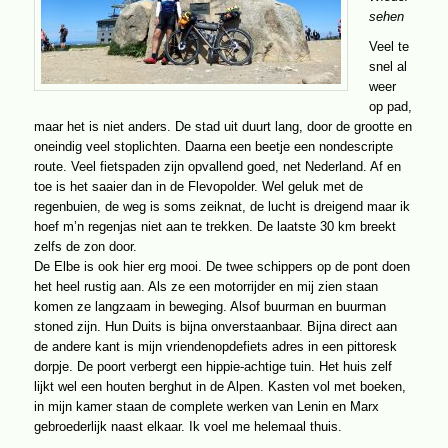
sehen
Veel te
snel al
weer
op pad,
maar het is niet anders. De stad uit duurt lang, door de grootte en
oneindig veel stoplichten. Daarna een beetje een nondescripte
route. Veel fietspaden zijn opvallend goed, net Nederland. Af en
toe is het saaier dan in de Flevopolder. Wel geluk met de
regenbuien, de weg is soms zeiknat, de lucht is dreigend maar ik
hoef m’n regenjas niet aan te trekken. De laatste 30 km breekt
zelfs de zon door.
De Elbe is ook hier erg mooi. De twee schippers op de pont doen
het heel rustig aan. Als ze een motorrijder en mij zien staan
komen ze langzaam in beweging. Alsof buurman en buurman
stoned zijn. Hun Duits is bijna onverstaanbaar. Bijna direct aan
de andere kant is mijn vriendenopdefiets adres in een pittoresk
dorpje. De poort verbergt een hippie-achtige tuin. Het huis zelf
lijkt wel een houten berghut in de Alpen. Kasten vol met boeken,
in mijn kamer staan de complete werken van Lenin en Marx
gebroederlijk naast elkaar. Ik voel me helemaal thuis.