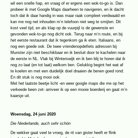
wil een snelle hap, en vraag of er ergens een wok-to-go is. Dan
probeer ik met Google Maps daarheen te navigeren, en ik dacht
toch dat ik daar handig in was maar raak compleet verdwaald en
kan me nog net inhouden m’n telefoon niet weg te smijten. Dit
kost veel tijd, en als klap op de vuurpijl is de gewenste en
gevonden wok-to-go nog dicht ook. Terug naar m’n route, en bij
het eerste restaurant dat ik tegenkom ga ik eten. Italiaans, en
nog een goede ook. De twee vriendenopdefiets adressen bij
Munster zijn niet beschikbaar en ik besluit door te kachelen naar
de eerste in NL. Vlak bij Winterswijk en ik ben blij te horen dat ik
nog zo laat (en tot laat) welkom ben. Gelukkig begint het wat af
te koelen en met een duidelijk doel draaien de benen goed rond.
En dit stuk is nog mooi ook.
Met het laatste beetje licht -en weer google maps die me op het
verkeede been zet- arriveer ik op een mooie boerderij en gaat m’n
kaarsje uit.
Woensdag, 24 juni 2020
Die Niederlande, auch sehr schön
De wekker gaat veel te vroeg, de rit van gister heeft er flink