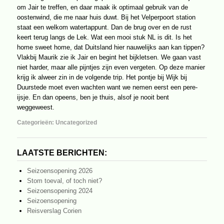
om Jair te treffen, en daar maak ik optimaal gebruik van de
oostenwind, die me naar huis duwt. Bij het Velperpoort station
staat een welkom watertappunt. Dan de brug over en de rust
keert terug langs de Lek. Wat een mooi stuk NL is dit. Is het
home sweet home, dat Duitsland hier nauwelijks aan kan tippen?
Vlakbij Maurik zie ik Jair en begint het bijkletsen. We gaan vast
niet harder, maar alle pijntjes zijn even vergeten. Op deze manier
krijg ik alweer zin in de volgende trip. Het pontje bij Wijk bij
Duurstede moet even wachten want we nemen eerst een pere-
ijsje. En dan opeens, ben je thuis, alsof je nooit bent
weggeweest.
Categorieën:
Uncategorized
LAATSTE BERICHTEN:
Seizoensopening 2026
Stom toeval, of toch niet?
Seizoensopening 2024
Seizoensopening
Reisverslag Corien