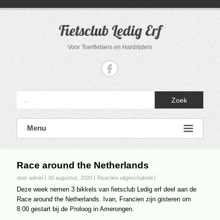
Ga
naar
de
Fietsclub Ledig Erf
inhoud
Voor Toerfietsers en Hardrijders
Zoek
Menu
Race around the Netherlands
voor
door admin
30 augustus, 2020
Reacties uitgeschakeld
Race
Deze week nemen 3 bikkels van fietsclub Ledig erf deel aan de
around
Race around the Netherlands. Ivan, Francien zijn gisteren om
the
8:00 gestart bij de Proloog in Amerongen.
Netherlands