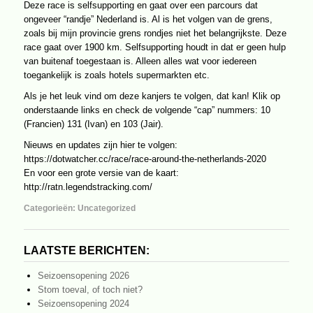
Deze race is selfsupporting en gaat over een parcours dat
ongeveer “randje” Nederland is. Al is het volgen van de grens,
zoals bij mijn provincie grens rondjes niet het belangrijkste. Deze
race gaat over 1900 km. Selfsupporting houdt in dat er geen hulp
van buitenaf toegestaan is. Alleen alles wat voor iedereen
toegankelijk is zoals hotels supermarkten etc.
Als je het leuk vind om deze kanjers te volgen, dat kan! Klik op
onderstaande links en check de volgende “cap” nummers: 10
(Francien) 131 (Ivan) en 103 (Jair).
Nieuws en updates zijn hier te volgen:
https://dotwatcher.cc/race/race-around-the-netherlands-2020
En voor een grote versie van de kaart:
http://ratn.legendstracking.com/
Categorieën:
Uncategorized
LAATSTE BERICHTEN:
Seizoensopening 2026
Stom toeval, of toch niet?
Seizoensopening 2024