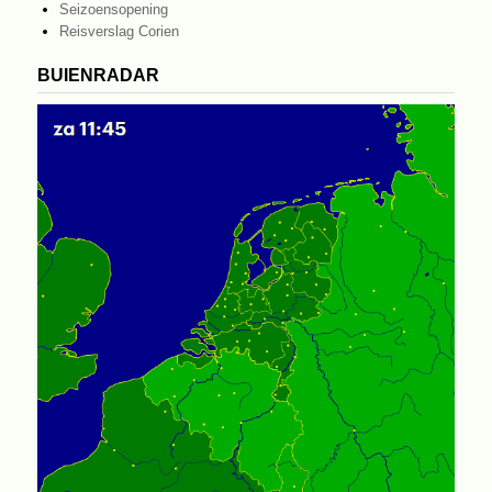
Seizoensopening
Reisverslag Corien
BUIENRADAR