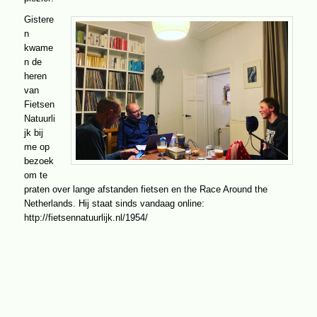
Gistere
n
kwame
n de
heren
van
Fietsen
Natuurli
jk bij
me op
bezoek
om te
praten over lange afstanden fietsen en the Race Around the
Netherlands. Hij staat sinds vandaag online:
http://fietsennatuurlijk.nl/1954/