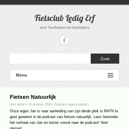
Ga
naar
de
Fietsclub Ledig Erf
inhoud
Voor Toerfietsers en Hardrijders
Zoek
Menu
Fietsen Natuurlijk
voor
door admin
26 oktober, 2020
Reacties uitgeschakeld
Fietsen
Onze eigen Jair is naar aanleiding van zijn derde plek in
RATN
te
Natuurlijk
gast geweest in de podcast van fietsen natuurlijk. Lees hieronder
het verhaal van Jair en luister vooral naar de podcast! Veel
plezier!