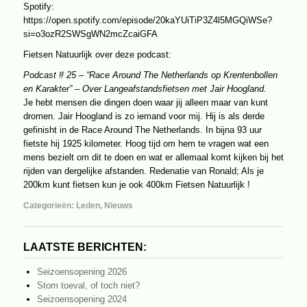
Spotify:
https://open.spotify.com/episode/20kaYUiTiP3Z4l5MGQiWSe?
si=o3ozR2SWSgWN2mcZcaiGFA
Fietsen Natuurlijk over deze podcast:
Podcast # 25 – “Race Around The Netherlands op Krentenbollen
en Karakter” – Over Langeafstandsfietsen met Jair Hoogland.
Je hebt mensen die dingen doen waar jij alleen maar van kunt
dromen. Jair Hoogland is zo iemand voor mij. Hij is als derde
gefinisht in de Race Around The Netherlands. In bijna 93 uur
fietste hij 1925 kilometer. Hoog tijd om hem te vragen wat een
mens bezielt om dit te doen en wat er allemaal komt kijken bij het
rijden van dergelijke afstanden. Redenatie van Ronald; Als je
200km kunt fietsen kun je ook 400km Fietsen Natuurlijk !
Categorieën:
Leden
,
Nieuws
LAATSTE BERICHTEN:
Seizoensopening 2026
Stom toeval, of toch niet?
Seizoensopening 2024