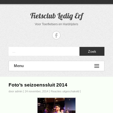
Ga
naar
de
Fietsclub Ledig Erf
inhoud
Voor Toerfietsers en Hardrijders
Zoek
Menu
Foto’s seizoenssluit 2014
voor
door admin
24 november, 2014
Reacties uitgeschakeld
Foto’s
seizoenssluit
2014