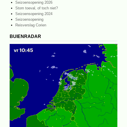
Seizoensopening 2026
Stom toeval, of toch niet?
Seizoensopening 2024
Seizoensopening
Reisverslag Corien
BUIENRADAR