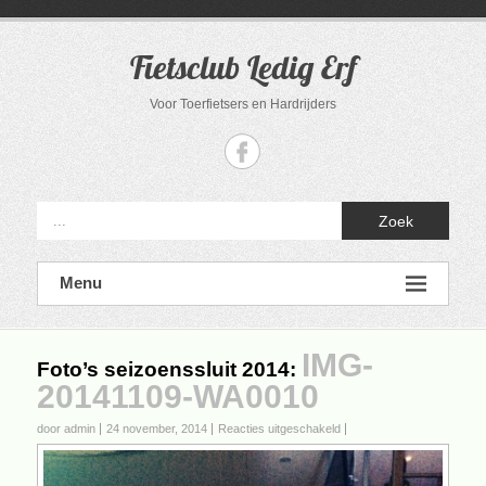
Ga
naar
de
Fietsclub Ledig Erf
inhoud
Voor Toerfietsers en Hardrijders
Zoek
Menu
IMG-
Foto’s seizoenssluit 2014
:
20141109-WA0010
voor
door admin
24 november, 2014
Reacties uitgeschakeld
IMG-
20141109-
WA0010