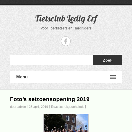
Ga
naar
de
Fietsclub Ledig Erf
inhoud
Voor Toerfietsers en Hardrijders
Zoek
Menu
Foto’s seizoensopening 2019
voor
door admin
25 april, 2019
Reacties uitgeschakeld
Foto’s
seizoensopening
2019