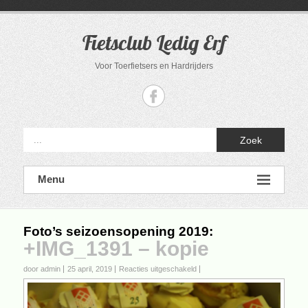
Ga
naar
de
Fietsclub Ledig Erf
inhoud
Voor Toerfietsers en Hardrijders
Zoek
Menu
Foto’s seizoensopening 2019
:
+IMG_1391 – kopie
voor
door admin
25 april, 2019
Reacties uitgeschakeld
+IMG_1391
–
kopie