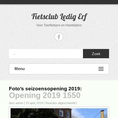
Ga
naar
de
Fietsclub Ledig Erf
inhoud
Voor Toerfietsers en Hardrijders
Zoek
Menu
Foto’s seizoensopening 2019
:
Opening 2019 1550
voor
door admin
25 april, 2019
Reacties uitgeschakeld
Opening
2019
1550